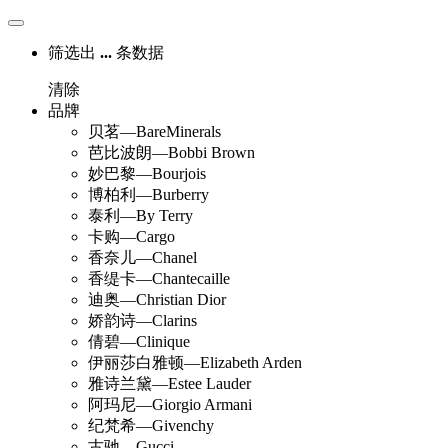
筛选出
...
条数据
清除
品牌
贝茗—BareMinerals
芭比波朗—Bobbi Brown
妙巴黎—Bourjois
博柏利—Burberry
泰利—By Terry
卡购—Cargo
香奈儿—Chanel
香缇卡—Chantecaille
迪奥—Christian Dior
娇韵诗—Clarins
倩碧—Clinique
伊丽莎白雅顿—Elizabeth Arden
雅诗兰黛—Estee Lauder
阿玛尼—Giorgio Armani
纪梵希—Givenchy
古驰—Gucci