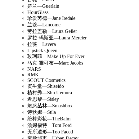
娇兰—Guerlain
HourGlass
珍爱芮德—Jane Iredale
兰蔻—Lancome
劳拉盖勒—Laura Geller
罗拉·玛斯亚—Laura Mercier
拉薇—Lavera
Lipstick Queen
玫珂菲—Make Up For Ever
马克·雅可布—Marc Jacobs
NARS
RMK
SCOUT Cosmetics
资生堂—Shiseido
植村秀—Shu Uemura
希思黎—Sisley
魅惑丛林—Smashbox
诗狄娜—Stila
绝棒彩妆—TheBalm
汤姆福特—Tom Ford
无所遁形—Too Faced
衰败城市—Urban Decay