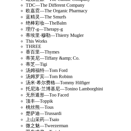
TDC—The Different Company
欧嘉霓—The Organic Pharmacy
蓝精灵—The Smurfs
绝棒彩妆—TheBalm
理疗-g—Therapy-g
蒂埃里·穆勒—Thierry Mugler
This Works
THREE
香百里—Thymes
蒂芙尼—Tiffany &amp; Co.
蒂芝—Tigi
汤姆福特—Tom Ford
汤姆罗宾—Tom Robinn
汤米·希尔费格—Tommy Hilfiger
托尼洛·兰博基尼—Tonino Lamborghini
无所遁形—Too Faced
顶丰—Toppik
桃丝熊—Tous
楚萨迪—Trussardi
上山采药—Tsaio
微之魅—Tweezerman