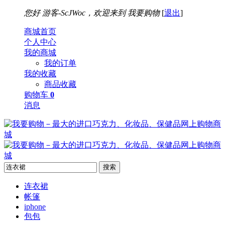
您好
游客-ScJWoc，欢迎来到
我要购物
[
退出
]
商城首页
个人中心
我的商城
我的订单
我的收藏
商品收藏
购物车
0
消息
搜索
连衣裙
帐篷
iphone
包包