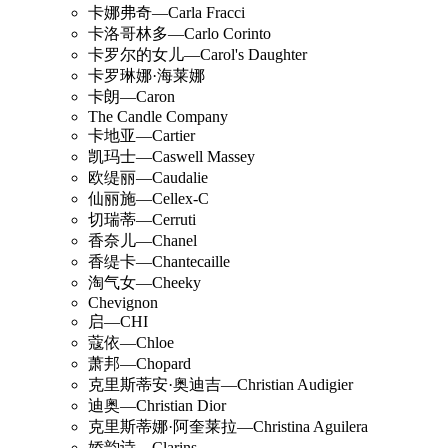
卡娜弗奇—Carla Fracci
卡洛哥林多—Carlo Corinto
卡罗尔的女儿—Carol's Daughter
卡罗琳娜·海莱娜
卡朗—Caron
The Candle Company
卡地亚—Cartier
凯玛士—Caswell Massey
欧缇丽—Caudalie
仙丽施—Cellex-C
切瑞蒂—Cerruti
香奈儿—Chanel
香缇卡—Chantecaille
淘气女—Cheeky
Chevignon
启—CHI
蔻依—Chloe
萧邦—Chopard
克里斯蒂安·奥迪吉—Christian Audigier
迪奥—Christian Dior
克里斯蒂娜·阿奎莱拉—Christina Aguilera
娇韵诗—Clarins