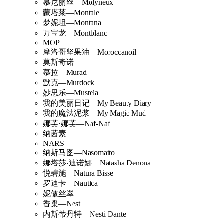
慕尼丽丝—Molyneux
蒙塔莱—Montale
梦妮坦—Montana
万宝龙—Montblanc
MOP
摩洛哥坚果油—Moroccanoil
莫斯奇诺
慕拉—Murad
默克—Murdock
妙思乐—Mustela
我的美丽日记—My Beauty Diary
我的魔法泥浆—My Magic Mud
娜芙·娜芙—Naf-Naf
纳茜素
NARS
纳斯马图—Nasomatto
娜塔莎·迪诺娜—Natasha Denona
悦碧施—Natura Bisse
罗迪卡—Nautica
妮傲丝翠
香巢—Nest
内斯蒂丹特—Nesti Dante