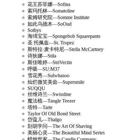
花王苏菲娜—Sofina
索玛托林—Somatoline
索姆研究院—Somme Institute
如此乌德木—SoOud
Sothys
海绵宝宝—Spongebob Squarepants
圣 托佩兹—St. Tropez
斯特拉·麦卡特尼—Stella McCartney
诗狄娜—Stila
斯佳唯婷—StriVectin
呼吸—SU:M37
雪花秀—Sulwhasoo
灿烂微笑美齿—Supersmile
SUQQU
丝维诗兰—Swissline
魔法梳—Tangle Teezer
塔特—Tarte
Taylor Of Old Bond Street
岱蔻儿—Thalgo
刮胡学问—The Art Of Shaving
美丽心灵—The Beautiful Mind Series
蜡烛世家—The Candle Company