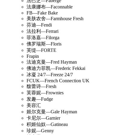
法巴芝—Faberge
法康娜布—Faconnable
FB—Fake Bake
美肤农舍—Farmhouse Fresh
芬迪—Fendi
法拉利—Ferrari
菲洛嘉—Filorga
佛罗瑞斯—Floris
芙缇—FORTE
Frapin
法迪克曼—Fred Hayman
佛迪力菲凯—Frederic Fekkai
冰凝 24/7—Freeze 24/7
FCUK—French Connection UK
馥蕾诗—Fresh
芙蓉妮—Frownies
发趣—Fudge
美容汇
姬尔克曼—Gale Hayman
卡尼尔—Garnier
积姬仙奴—Gatineau
珍妮—Genny