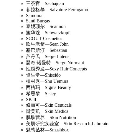
三茶官—Sachajuan
菲拉格慕—Salvatore Ferragamo
Samourai
Santi Burgas
泰妮珊尔—Scannon
施华蔻—Schwarzkopf
SCOUT Cosmetics
吹牛老爹—Sean John
塞巴斯汀—Sebastian
芦丹氏—Serge Lutens
瑟奇·诺曼特—Serge Normant
性感秀发—Sexy Hair Concepts
资生堂—Shiseido
植村秀—Shu Uemura
西格玛—Sigma Beauty
希思黎—Sisley
SK II
修丽可—Skin Ceuticals
斯美凯—Skin Medica
肌肤营养—Skin Nutrition
美肌研究实验室—Skin Research Laborato
魅惑丛林—Smashbox