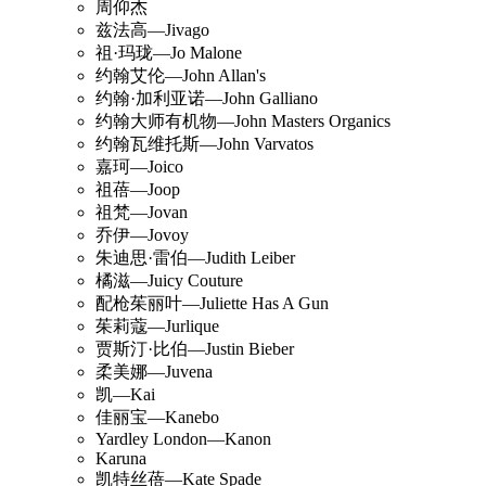
周仰杰
兹法高—Jivago
祖·玛珑—Jo Malone
约翰艾伦—John Allan's
约翰·加利亚诺—John Galliano
约翰大师有机物—John Masters Organics
约翰瓦维托斯—John Varvatos
嘉珂—Joico
祖蓓—Joop
祖梵—Jovan
乔伊—Jovoy
朱迪思·雷伯—Judith Leiber
橘滋—Juicy Couture
配枪茱丽叶—Juliette Has A Gun
茱莉蔻—Jurlique
贾斯汀·比伯—Justin Bieber
柔美娜—Juvena
凯—Kai
佳丽宝—Kanebo
Yardley London—Kanon
Karuna
凯特丝蓓—Kate Spade