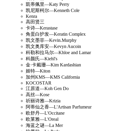
凱蒂佩里—Katy Perry
凯尼斯柯尔—Kenneth Cole
Kenra
高田贤三
卡诗—Kerastase
角蛋白护发—Keratin Complex
凯文墨菲—Kevin.Murphy
凯文奥库安—Kevyn Aucoin
科勒和拉马尔—Khloe and Lamar
科颜氏—Kiehl's
金·卡戴珊—Kim Kardashian
姬特—Kiton
加州KMS—KMS California
KOCOSTAR
江原道—Koh Gen Do
高丝—Kose
祈丽诗雅—Krizia
阿蒂仙之香—L'Artisan Parfumeur
欧舒丹—L'Occitane
欧莱雅—L'Oreal
海蓝之谜—La Mer