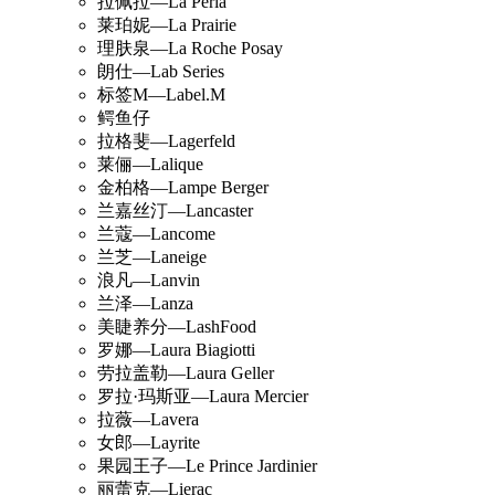
拉佩拉—La Perla
莱珀妮—La Prairie
理肤泉—La Roche Posay
朗仕—Lab Series
标签M—Label.M
鳄鱼仔
拉格斐—Lagerfeld
莱俪—Lalique
金柏格—Lampe Berger
兰嘉丝汀—Lancaster
兰蔻—Lancome
兰芝—Laneige
浪凡—Lanvin
兰泽—Lanza
美睫养分—LashFood
罗娜—Laura Biagiotti
劳拉盖勒—Laura Geller
罗拉·玛斯亚—Laura Mercier
拉薇—Lavera
女郎—Layrite
果园王子—Le Prince Jardinier
丽蕾克—Lierac