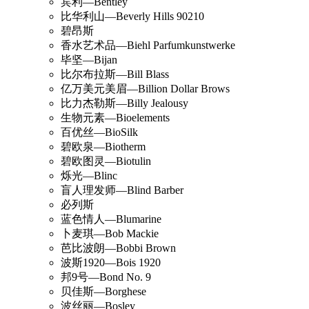
宾利—Bentley
比华利山—Beverly Hills 90210
碧昂斯
香水艺术品—Biehl Parfumkunstwerke
毕坚—Bijan
比尔布拉斯—Bill Blass
亿万美元美眉—Billion Dollar Brows
比力杰勒斯—Billy Jealousy
生物元素—Bioelements
百优丝—BioSilk
碧欧泉—Biotherm
碧欧图灵—Biotulin
烁光—Blinc
盲人理发师—Blind Barber
必列斯
蓝色情人—Blumarine
卜麦琪—Bob Mackie
芭比波朗—Bobbi Brown
波斯1920—Bois 1920
邦9号—Bond No. 9
贝佳斯—Borghese
波丝丽—Bosley