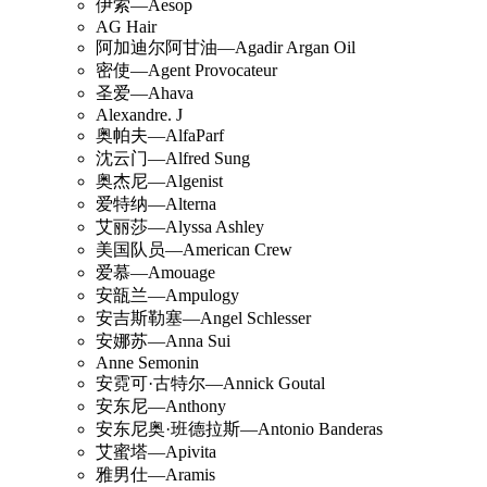
伊索—Aesop
AG Hair
阿加迪尔阿甘油—Agadir Argan Oil
密使—Agent Provocateur
圣爱—Ahava
Alexandre. J
奥帕夫—AlfaParf
沈云门—Alfred Sung
奥杰尼—Algenist
爱特纳—Alterna
艾丽莎—Alyssa Ashley
美国队员—American Crew
爱慕—Amouage
安瓿兰—Ampulogy
安吉斯勒塞—Angel Schlesser
安娜苏—Anna Sui
Anne Semonin
安霓可·古特尔—Annick Goutal
安东尼—Anthony
安东尼奥·班德拉斯—Antonio Banderas
艾蜜塔—Apivita
雅男仕—Aramis