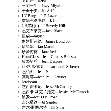
艾诺碧—IOPE
三宅一生—Issey Miyake
十全十美—It's A 10
UGBang—J. F. Lazartigue
詹妮弗洛佩兹—J. Lo
J贝弗利山—J Beverly Hills
杰克布莱克—Jack Black
捷豹—Jaguar
詹姆斯邦德—James Bond 007
珍曼妮—Jan Marini
珍爱芮德—Jane Iredale
HourGlass—Jean-Charles Brossea
珍蒂毕丝—Jean Desprez
让·路易·雪莱—Jean-Louis Scherrer
杰柏图—Jean Patou
高堤耶—Jean Paul Gaultier
Jeroboam
杰西麦卡尼—Jesse McCartney
杰西卡·马克兰托克—Jessica McClintock
波索—Jesus Del Pozo
吉尔桑达—Jil Sander
吉尔·斯图尔特—Jill Stuart