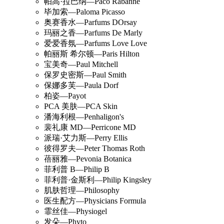
帕高·拉巴纳—Paco Rabanne
毕加索—Paloma Picasso
奥赛香水—Parfums DOrsay
玛丽之香—Parfums De Marly
爱爱香氛—Parfums Love Love
帕丽斯 希尔顿—Paris Hilton
宝美奇—Paul Mitchell
保罗史密斯—Paul Smith
保娜多芙—Paula Dorf
柏姿—Payot
PCA 美肤—PCA Skin
潘海利根—Penhaligon's
裴礼康 MD—Perricone MD
派瑞·艾力斯—Perry Ellis
彼得罗夫—Peter Thomas Roth
蓓丽雅—Pevonia Botanica
菲利普 B—Philip B
菲利普·金斯利—Philip Kingsley
肌肤哲理—Philosophy
医生配方—Physicians Formula
霏丝佳—Physiogel
发朵—Phyto