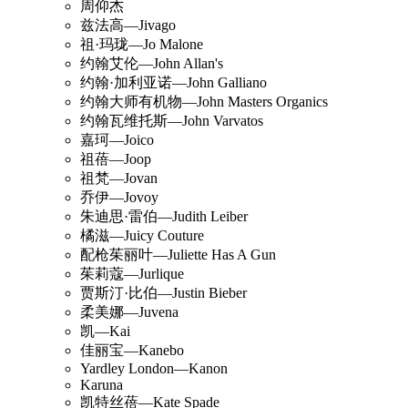
周仰杰
兹法高—Jivago
祖·玛珑—Jo Malone
约翰艾伦—John Allan's
约翰·加利亚诺—John Galliano
约翰大师有机物—John Masters Organics
约翰瓦维托斯—John Varvatos
嘉珂—Joico
祖蓓—Joop
祖梵—Jovan
乔伊—Jovoy
朱迪思·雷伯—Judith Leiber
橘滋—Juicy Couture
配枪茱丽叶—Juliette Has A Gun
茱莉蔻—Jurlique
贾斯汀·比伯—Justin Bieber
柔美娜—Juvena
凯—Kai
佳丽宝—Kanebo
Yardley London—Kanon
Karuna
凯特丝蓓—Kate Spade