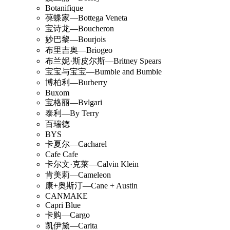
Botanifique
葆蝶家—Bottega Veneta
宝诗龙—Boucheron
妙巴黎—Bourjois
布里吉奥—Briogeo
布兰妮·斯皮尔斯—Britney Spears
宝宝与宝宝—Bumble and Bumble
博柏利—Burberry
Buxom
宝格丽—Bvlgari
泰利—By Terry
百瑞德
BYS
卡夏尔—Cacharel
Cafe Cafe
卡尔文·克莱—Calvin Klein
肯美莉—Cameleon
康+奥斯汀—Cane + Austin
CANMAKE
Capri Blue
卡购—Cargo
凯伊黛—Carita