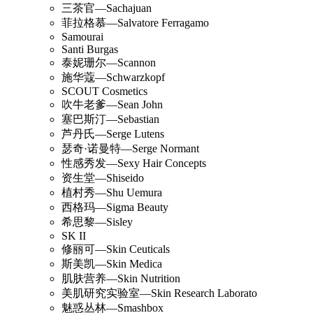
三茶官—Sachajuan
菲拉格慕—Salvatore Ferragamo
Samourai
Santi Burgas
泰妮珊尔—Scannon
施华蔻—Schwarzkopf
SCOUT Cosmetics
吹牛老爹—Sean John
塞巴斯汀—Sebastian
芦丹氏—Serge Lutens
瑟奇·诺曼特—Serge Normant
性感秀发—Sexy Hair Concepts
资生堂—Shiseido
植村秀—Shu Uemura
西格玛—Sigma Beauty
希思黎—Sisley
SK II
修丽可—Skin Ceuticals
斯美凯—Skin Medica
肌肤营养—Skin Nutrition
美肌研究实验室—Skin Research Laborato
魅惑丛林—Smashbox