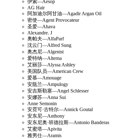
伊索—Aesop
AG Hair
阿加迪尔阿甘油—Agadir Argan Oil
密使—Agent Provocateur
圣爱—Ahava
Alexandre. J
奥帕夫—AlfaParf
沈云门—Alfred Sung
奥杰尼—Algenist
爱特纳—Alterna
艾丽莎—Alyssa Ashley
美国队员—American Crew
爱慕—Amouage
安瓿兰—Ampulogy
安吉斯勒塞—Angel Schlesser
安娜苏—Anna Sui
Anne Semonin
安霓可·古特尔—Annick Goutal
安东尼—Anthony
安东尼奥·班德拉斯—Antonio Banderas
艾蜜塔—Apivita
雅男仕—Aramis