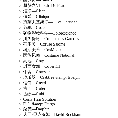
肌肤之钥—Cle De Peau
洁净—Clean
倩碧—Clinique
克莱夫基斯汀—Clive Christian
蔻驰—Coach
矿物彩妆科学—Colorescience
川久保玲—Comme des Garcons
莎乐美—Coryse Salome
科斯美蒂—CosMedix
民族风俗—Costume National
高地—Coty
封面女郎—Covergirl
牛舍—Cowshed
瑰珀翠—Crabtree &amp; Evelyn
信仰—Creed
古巴—Cuba
古缇—Culti
Curly Hair Solution
D.S. &amp; Durga
朵梵—Darphin
大卫·贝克汉姆—David Beckham