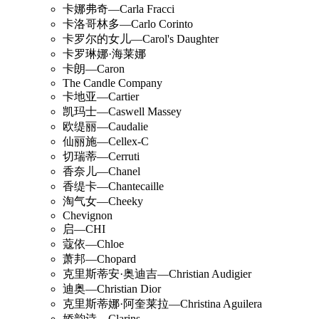
卡娜弗奇—Carla Fracci
卡洛哥林多—Carlo Corinto
卡罗尔的女儿—Carol's Daughter
卡罗琳娜·海莱娜
卡朗—Caron
The Candle Company
卡地亚—Cartier
凯玛士—Caswell Massey
欧缇丽—Caudalie
仙丽施—Cellex-C
切瑞蒂—Cerruti
香奈儿—Chanel
香缇卡—Chantecaille
淘气女—Cheeky
Chevignon
启—CHI
蔻依—Chloe
萧邦—Chopard
克里斯蒂安·奥迪吉—Christian Audigier
迪奥—Christian Dior
克里斯蒂娜·阿奎莱拉—Christina Aguilera
娇韵诗—Clarins