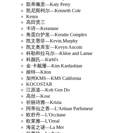
凱蒂佩里—Katy Perry
凯尼斯柯尔—Kenneth Cole
Kenra
高田贤三
卡诗—Kerastase
角蛋白护发—Keratin Complex
凯文墨菲—Kevin.Murphy
凯文奥库安—Kevyn Aucoin
科勒和拉马尔—Khloe and Lamar
科颜氏—Kiehl's
金·卡戴珊—Kim Kardashian
姬特—Kiton
加州KMS—KMS California
KOCOSTAR
江原道—Koh Gen Do
高丝—Kose
祈丽诗雅—Krizia
阿蒂仙之香—L'Artisan Parfumeur
欧舒丹—L'Occitane
欧莱雅—L'Oreal
海蓝之谜—La Mer