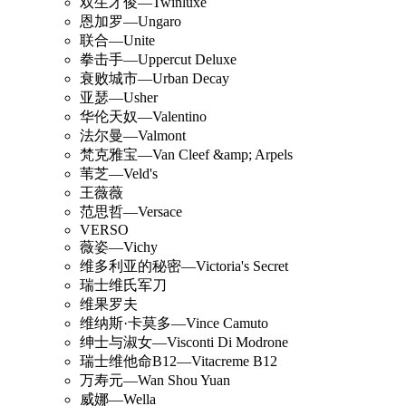
双生才俊—Twinluxe
恩加罗—Ungaro
联合—Unite
拳击手—Uppercut Deluxe
衰败城市—Urban Decay
亚瑟—Usher
华伦天奴—Valentino
法尔曼—Valmont
梵克雅宝—Van Cleef &amp; Arpels
苇芝—Veld's
王薇薇
范思哲—Versace
VERSO
薇姿—Vichy
维多利亚的秘密—Victoria's Secret
瑞士维氏军刀
维果罗夫
维纳斯·卡莫多—Vince Camuto
绅士与淑女—Visconti Di Modrone
瑞士维他命B12—Vitacreme B12
万寿元—Wan Shou Yuan
威娜—Wella