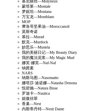
慕尼丽丝—Molyneux
蒙塔莱—Montale
梦妮坦—Montana
万宝龙—Montblanc
MOP
摩洛哥坚果油—Moroccanoil
莫斯奇诺
慕拉—Murad
默克—Murdock
妙思乐—Mustela
我的美丽日记—My Beauty Diary
我的魔法泥浆—My Magic Mud
娜芙·娜芙—Naf-Naf
纳茜素
NARS
纳斯马图—Nasomatto
娜塔莎·迪诺娜—Natasha Denona
悦碧施—Natura Bisse
罗迪卡—Nautica
妮傲丝翠
香巢—Nest
内斯蒂丹特—Nesti Dante