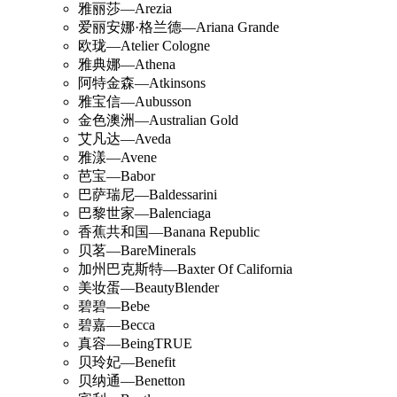
雅丽莎—Arezia
爱丽安娜·格兰德—Ariana Grande
欧珑—Atelier Cologne
雅典娜—Athena
阿特金森—Atkinsons
雅宝信—Aubusson
金色澳洲—Australian Gold
艾凡达—Aveda
雅漾—Avene
芭宝—Babor
巴萨瑞尼—Baldessarini
巴黎世家—Balenciaga
香蕉共和国—Banana Republic
贝茗—BareMinerals
加州巴克斯特—Baxter Of California
美妆蛋—BeautyBlender
碧碧—Bebe
碧嘉—Becca
真容—BeingTRUE
贝玲妃—Benefit
贝纳通—Benetton