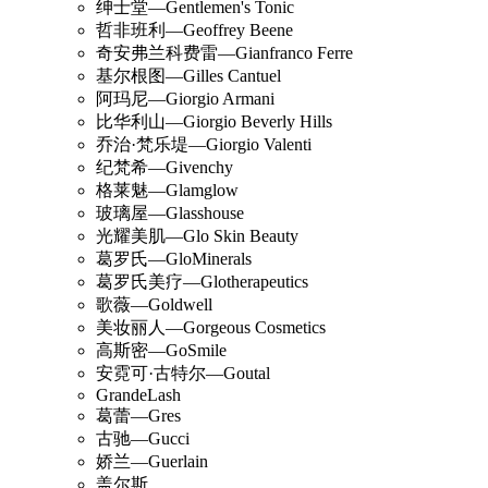
绅士堂—Gentlemen's Tonic
哲非班利—Geoffrey Beene
奇安弗兰科费雷—Gianfranco Ferre
基尔根图—Gilles Cantuel
阿玛尼—Giorgio Armani
比华利山—Giorgio Beverly Hills
乔治·梵乐堤—Giorgio Valenti
纪梵希—Givenchy
格莱魅—Glamglow
玻璃屋—Glasshouse
光耀美肌—Glo Skin Beauty
葛罗氏—GloMinerals
葛罗氏美疗—Glotherapeutics
歌薇—Goldwell
美妆丽人—Gorgeous Cosmetics
高斯密—GoSmile
安霓可·古特尔—Goutal
GrandeLash
葛蕾—Gres
古驰—Gucci
娇兰—Guerlain
盖尔斯