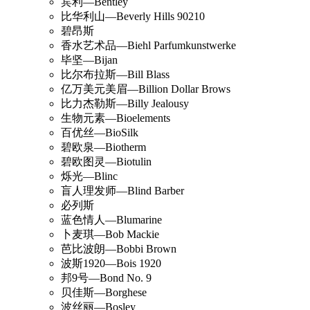
宾利—Bentley
比华利山—Beverly Hills 90210
碧昂斯
香水艺术品—Biehl Parfumkunstwerke
毕坚—Bijan
比尔布拉斯—Bill Blass
亿万美元美眉—Billion Dollar Brows
比力杰勒斯—Billy Jealousy
生物元素—Bioelements
百优丝—BioSilk
碧欧泉—Biotherm
碧欧图灵—Biotulin
烁光—Blinc
盲人理发师—Blind Barber
必列斯
蓝色情人—Blumarine
卜麦琪—Bob Mackie
芭比波朗—Bobbi Brown
波斯1920—Bois 1920
邦9号—Bond No. 9
贝佳斯—Borghese
波丝丽—Bosley