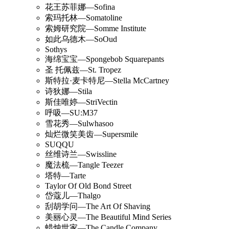
花王苏菲娜—Sofina
索玛托林—Somatoline
索姆研究院—Somme Institute
如此乌德木—SoOud
Sothys
海绵宝宝—Spongebob Squarepants
圣 托佩兹—St. Tropez
斯特拉·麦卡特尼—Stella McCartney
诗狄娜—Stila
斯佳唯婷—StriVectin
呼吸—SU:M37
雪花秀—Sulwhasoo
灿烂微笑美齿—Supersmile
SUQQU
丝维诗兰—Swissline
魔法梳—Tangle Teezer
塔特—Tarte
Taylor Of Old Bond Street
岱蔻儿—Thalgo
刮胡学问—The Art Of Shaving
美丽心灵—The Beautiful Mind Series
蜡烛世家—The Candle Company