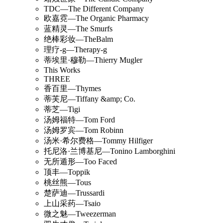
TDC—The Different Company
欧嘉霓—The Organic Pharmacy
蓝精灵—The Smurfs
绝棒彩妆—TheBalm
理疗-g—Therapy-g
蒂埃里·穆勒—Thierry Mugler
This Works
THREE
香百里—Thymes
蒂芙尼—Tiffany &amp; Co.
蒂芝—Tigi
汤姆福特—Tom Ford
汤姆罗宾—Tom Robinn
汤米·希尔费格—Tommy Hilfiger
托尼洛·兰博基尼—Tonino Lamborghini
无所遁形—Too Faced
顶丰—Toppik
桃丝熊—Tous
楚萨迪—Trussardi
上山采药—Tsaio
微之魅—Tweezerman