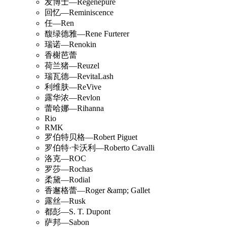
发博士—Regenepure
回忆—Reminiscence
任—Ren
馥绿德雅—Rene Furterer
瑞诺—Renokin
香榭芭蕾
荷兰猪—Reuzel
瑞瓦德—RevitaLash
利维肤—ReVive
露华浓—Revlon
蕾哈娜—Rihanna
Rio
RMK
罗伯特贝格—Robert Piguet
罗伯特·卡沃利—Roberto Cavalli
洛克—ROC
罗莎—Rochas
柔黛—Rodial
香邂格蕾—Roger &amp; Gallet
露丝—Rusk
都彭—S. T. Dupont
萨邦—Sabon