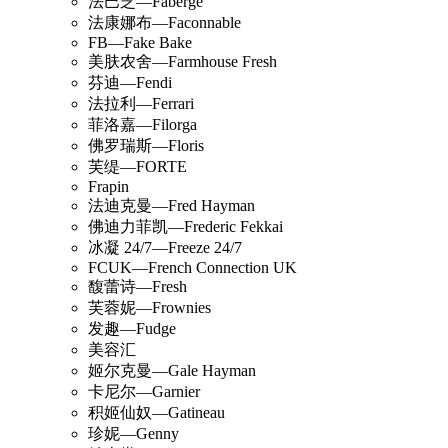
法巴芝—Faberge
法康娜布—Faconnable
FB—Fake Bake
美肤农舍—Farmhouse Fresh
芬迪—Fendi
法拉利—Ferrari
菲洛嘉—Filorga
佛罗瑞斯—Floris
芙缇—FORTE
Frapin
法迪克曼—Fred Hayman
佛迪力菲凯—Frederic Fekkai
冰凝 24/7—Freeze 24/7
FCUK—French Connection UK
馥蕾诗—Fresh
芙蓉妮—Frownies
发趣—Fudge
美容汇
姬尔克曼—Gale Hayman
卡尼尔—Garnier
积姬仙奴—Gatineau
珍妮—Genny