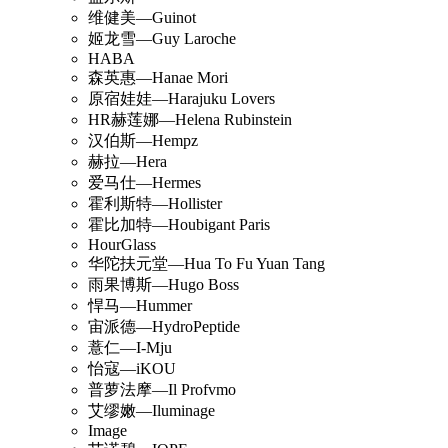
维健美—Guinot
姬龙雪—Guy Laroche
HABA
森英惠—Hanae Mori
原宿娃娃—Harajuku Lovers
HR赫莲娜—Helena Rubinstein
汉伯斯—Hempz
赫拉—Hera
爱马仕—Hermes
霍利斯特—Hollister
霍比加特—Houbigant Paris
HourGlass
华陀扶元堂—Hua To Fu Yuan Tang
雨果博斯—Hugo Boss
悍马—Hummer
宙派德—HydroPeptide
薏仁—I-Mju
怡寇—iKOU
普萝法摩—Il Profvmo
艾缪嫩—Iluminage
Image