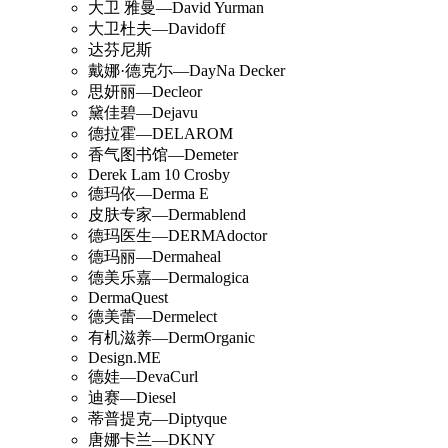
大卫 雅曼—David Yurman
大卫杜夫—Davidoff
达芬尼斯
戴娜·德克尓—DayNa Decker
思妍丽—Decleor
黛佳碧—Dejavu
德拉霍—DELAROM
香气图书馆—Demeter
Derek Lam 10 Crosby
德玛依—Derma E
皮肤专家—Dermablend
德玛医生—DERMAdoctor
德玛丽—Dermaheal
德美乐嘉—Dermalogica
DermaQuest
德美蕾—Dermelect
有机滋养—DermOrganic
Design.ME
德娃—DevaCurl
迪赛—Diesel
蒂普提克—Diptyque
唐娜卡兰—DKNY