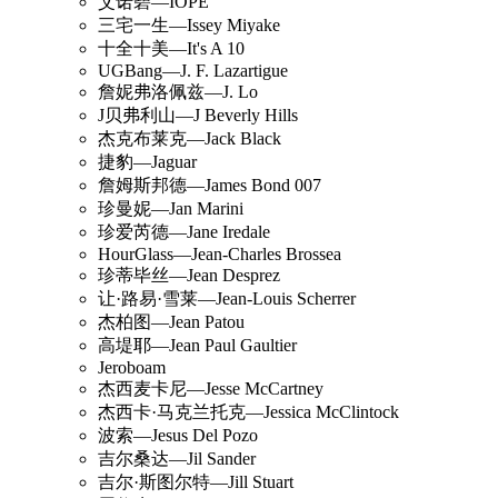
艾诺碧—IOPE
三宅一生—Issey Miyake
十全十美—It's A 10
UGBang—J. F. Lazartigue
詹妮弗洛佩兹—J. Lo
J贝弗利山—J Beverly Hills
杰克布莱克—Jack Black
捷豹—Jaguar
詹姆斯邦德—James Bond 007
珍曼妮—Jan Marini
珍爱芮德—Jane Iredale
HourGlass—Jean-Charles Brossea
珍蒂毕丝—Jean Desprez
让·路易·雪莱—Jean-Louis Scherrer
杰柏图—Jean Patou
高堤耶—Jean Paul Gaultier
Jeroboam
杰西麦卡尼—Jesse McCartney
杰西卡·马克兰托克—Jessica McClintock
波索—Jesus Del Pozo
吉尔桑达—Jil Sander
吉尔·斯图尔特—Jill Stuart