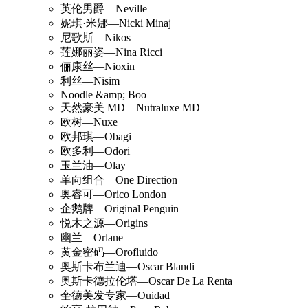
英伦男爵—Neville
妮琪·米娜—Nicki Minaj
尼歌斯—Nikos
莲娜丽姿—Nina Ricci
俪康丝—Nioxin
利丝—Nisim
Noodle &amp; Boo
天然豪美 MD—Nutraluxe MD
欧树—Nuxe
欧邦琪—Obagi
欧多利—Odori
玉兰油—Olay
单向组合—One Direction
奥睿可—Orico London
企鹅牌—Original Penguin
悦木之源—Origins
幽兰—Orlane
黄金密码—Orofluido
奥斯卡布兰迪—Oscar Blandi
奥斯卡德拉伦塔—Oscar De La Renta
奎德美发专家—Ouidad