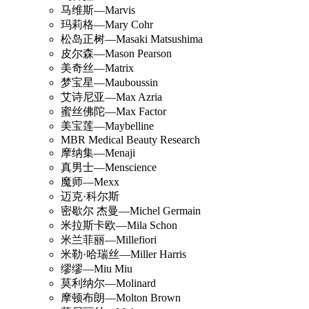
马维斯—Marvis
玛莉格—Mary Cohr
松岛正树—Masaki Matsushima
皮尔森—Mason Pearson
美奇丝—Matrix
梦宝星—Mauboussin
艾诗尼亚—Max Azria
蜜丝佛陀—Max Factor
美宝莲—Maybelline
MBR Medical Beauty Research
摩纳集—Menaji
真男士—Menscience
魔师—Mexx
迈克·科尔斯
密歇尔 杰曼—Michel Germain
米拉斯卡欧—Mila Schon
米兰菲丽—Millefiori
米勒·哈瑞丝—Miller Harris
缪缪—Miu Miu
莫利纳尔—Molinard
摩顿布朗—Molton Brown