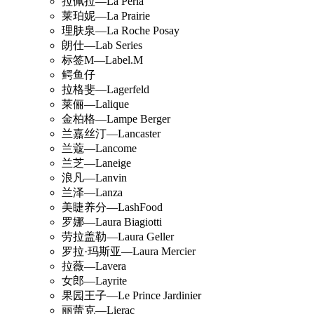
拉佩拉—La Perla
莱珀妮—La Prairie
理肤泉—La Roche Posay
朗仕—Lab Series
标签M—Label.M
鳄鱼仔
拉格斐—Lagerfeld
莱俪—Lalique
金柏格—Lampe Berger
兰嘉丝汀—Lancaster
兰蔻—Lancome
兰芝—Laneige
浪凡—Lanvin
兰泽—Lanza
美睫养分—LashFood
罗娜—Laura Biagiotti
劳拉盖勒—Laura Geller
罗拉·玛斯亚—Laura Mercier
拉薇—Lavera
女郎—Layrite
果园王子—Le Prince Jardinier
丽蕾克—Lierac