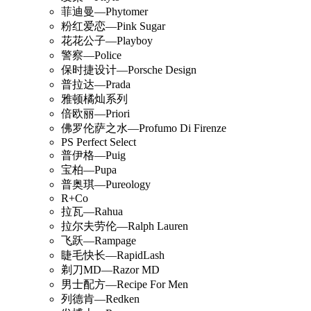
菲迪曼—Phytomer
粉红爱恋—Pink Sugar
花花公子—Playboy
警察—Police
保时捷设计—Porsche Design
普拉达—Prada
雅顿橘灿系列
倍欧丽—Priori
佛罗伦萨之水—Profumo Di Firenze
PS Perfect Select
普伊格—Puig
宝柏—Pupa
普奥琪—Pureology
R+Co
拉瓦—Rahua
拉尔夫劳伦—Ralph Lauren
飞跃—Rampage
睫毛快长—RapidLash
剃刀MD—Razor MD
男士配方—Recipe For Men
列德肯—Redken