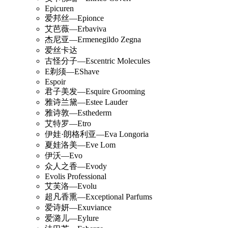
Epicuren
爱邦丝—Epionce
艾芭薇—Erbaviva
杰尼亚—Ermenegildo Zegna
爱丝卡达
古怪分子—Escentric Molecules
E剃须—EShave
Espoir
君子美发—Esquire Grooming
雅诗兰黛—Estee Lauder
雅诗敦—Esthederm
艾特罗—Etro
伊娃·朗格利亚—Eva Longoria
夏娃洛美—Eve Lom
伊沃—Evo
众人之香—Evody
Evolis Professional
艾芙洛—Evolu
超凡香熏—Exceptional Parfums
爱诗妍—Exuviance
爱潞儿—Eylure