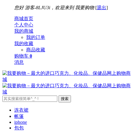
您好
游客-8LJU3i，欢迎来到
我要购物
[
退出
]
商城首页
个人中心
我的商城
我的订单
我的收藏
商品收藏
购物车
0
消息
搜索
连衣裙
帐篷
iphone
包包