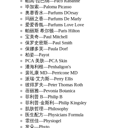
帕高·拉巴纳—Paco Rabanne
毕加索—Paloma Picasso
奥赛香水—Parfums DOrsay
玛丽之香—Parfums De Marly
爱爱香氛—Parfums Love Love
帕丽斯 希尔顿—Paris Hilton
宝美奇—Paul Mitchell
保罗史密斯—Paul Smith
保娜多芙—Paula Dorf
柏姿—Payot
PCA 美肤—PCA Skin
潘海利根—Penhaligon's
裴礼康 MD—Perricone MD
派瑞·艾力斯—Perry Ellis
彼得罗夫—Peter Thomas Roth
蓓丽雅—Pevonia Botanica
菲利普 B—Philip B
菲利普·金斯利—Philip Kingsley
肌肤哲理—Philosophy
医生配方—Physicians Formula
霏丝佳—Physiogel
发朵—Phyto