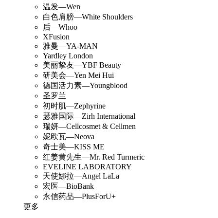
温发—Wen
白色肩膀—White Shoulders
后—Whoo
XFusion
雅曼—YA-MAN
Yardley London
美丽挚友—YBF Beauty
研美会—Yen Mei Hui
德国活力素—Youngblood
圣罗兰
初时肌—Zephyrine
瑟雅国际—Zirh International
瑞妍—Cellcosmet & Cellmen
妮欧瓦—Neova
奇士美—KISS ME
红姜黄先生—Mr. Red Turmeric
EVELINE LABORATORY
天使娜拉—Angel LaLa
宏医—BioBank
永信药品—PlusForU+
更多