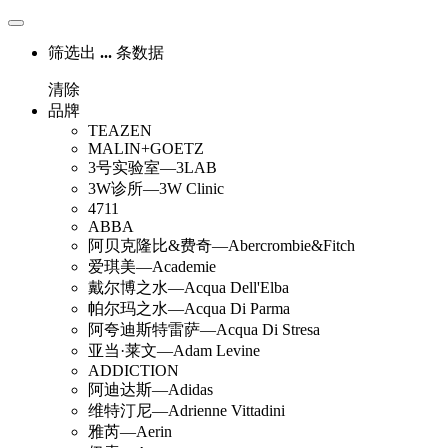
筛选出
...
条数据
清除
品牌
TEAZEN
MALIN+GOETZ
3号实验室—3LAB
3W诊所—3W Clinic
4711
ABBA
阿贝克隆比&费奇—Abercrombie&Fitch
爱琪美—Academie
戴尔博之水—Acqua Dell'Elba
帕尔玛之水—Acqua Di Parma
阿夸迪斯特雷萨—Acqua Di Stresa
亚当·莱文—Adam Levine
ADDICTION
阿迪达斯—Adidas
维特汀尼—Adrienne Vittadini
雅芮—Aerin